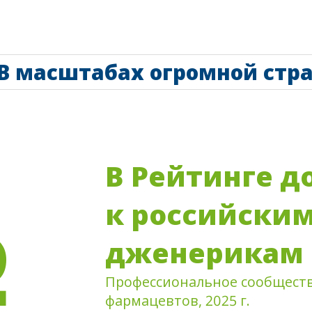
с-
ства
нание заслуг
упить
зы
В маcштабах огромной стр
В Рейтинге д
№
к российски
дженерикам
Профессиональное сообществ
фармацевтов, 2025 г.