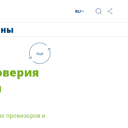
RU
аны
Ещё
оверия
м
о провизоров и