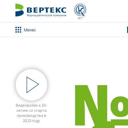
Прес
каче
Приз
Медиацентр
Где к
рели
Контакты
Меню
Обработка персональных данных
Видеоролик к 20-
летию со старта
производства в
2023 году