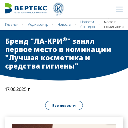
Бренд "ЛА-
®
КРИ
"
занял
первое
Новости
место в
Главная
Медиацентр
Новости
брендов
номинации
"Лучшая
косметика
®
Бренд "ЛА-КРИ
" занял
и средства
гигиены"
первое место в номинации
"Лучшая косметика и
средства гигиены"
17.06.2025 г.
Все новости