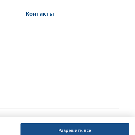
Контакты
Создание сайтов
Разрешить все
Фарм-студия №1 в рунете