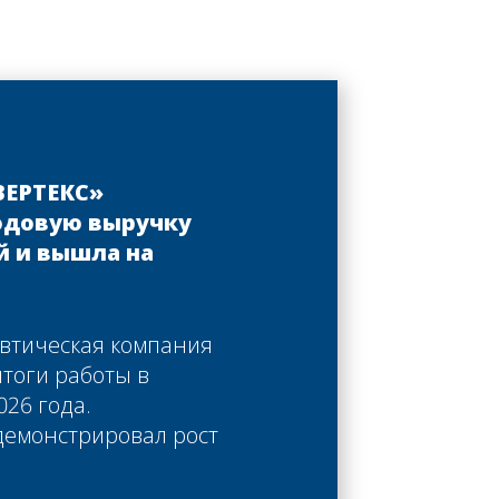
ВЕРТЕКС»
одовую выручку
й и вышла на
втическая компания
итоги работы в
26 года.
демонстрировал рост