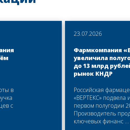
23.07.2026
ания
Фармкомпания «
ъём
увеличила полуг
до 13 млрд рубле
рынок КНДР
оты в
Российская фармаце
ручка
«ВЕРТЕКС» подвела 
цев с
первом полугодии 20
Производитель про
ключевых финанс ...