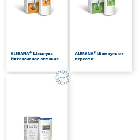
®
®
ALERANA
Шампунь
ALERANA
Шампунь от
Интенсивное питание
перхоти