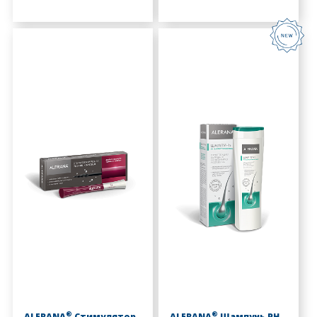
®
®
ALERANA
Стимулятор
ALERANA
Шампунь PH-