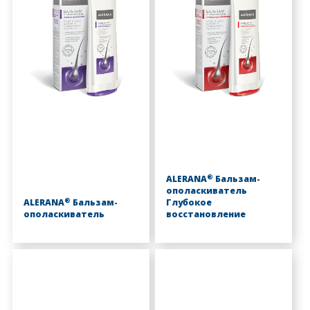
®
ALERANA
Бальзам-
ополаскиватель
®
ALERANA
Бальзам-
Глубокое
ополаскиватель
восстановление