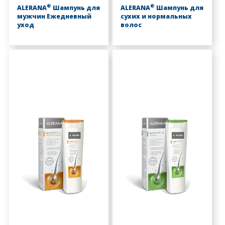
®
®
ALERANA
Шампунь для
ALERANA
Шампунь для
мужчин Ежедневный
сухих и нормальных
уход
волос